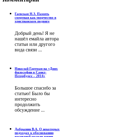
Гаевская Н.З. Память
смертная как творчество в
христианском подвиге
Добрый день! Я не
нашёл емайла автора
статьи или другого
вида связи ...
Николай Гартман на «Днях
философии в Санкт-
Петербурге – 2014»
Большое спасибо за
статью! Было бы
интересно
продолжить
обсуждение ...
Добрынин В.А. О некоторых
подходах к обоснованию
наглядной модели жизни