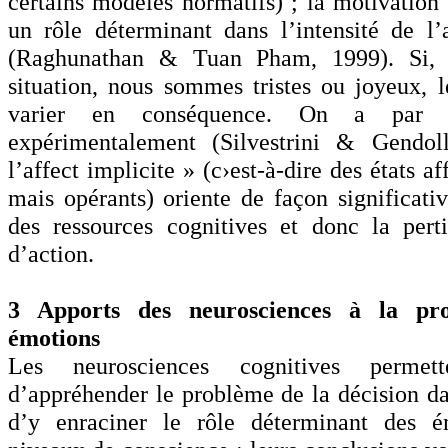
certains modèles normatifs) ; la motivation 
un rôle déterminant dans l’intensité de l’a
(Raghunathan & Tuan Pham, 1999). Si,
situation, nous sommes tristes ou joyeux, l
varier en conséquence. On a par a
expérimentalement (Silvestrini & Gendo
l’affect implicite » (c›est-à-dire des états a
mais opérants) oriente de façon significativ
des ressources cognitives et donc la pert
d’action.
3 Apports des neurosciences à la pro
émotions
Les neurosciences cognitives permett
d’appréhender le problème de la décision dan
d’y enraciner le rôle déterminant des é