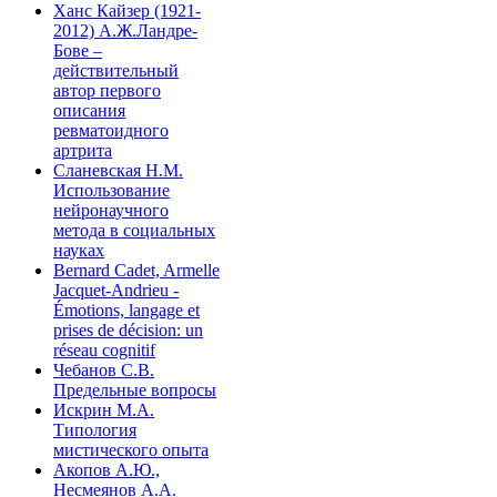
Ханс Кайзер (1921-
2012) А.Ж.Ландре-
Бове –
действительный
автор первого
описания
ревматоидного
артрита
Сланевская Н.М.
Использование
нейронаучного
метода в социальных
науках
Bernard Cadet, Armelle
Jacquet-Andrieu -
Émotions, langage et
prises de décision: un
réseau cognitif
Чебанов С.В.
Предельные вопросы
Искрин М.А.
Типология
мистического опыта
Акопов А.Ю.,
Несмеянов А.А.