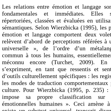
Les relations entre émotion et langage so
fondamentales et immédiates. Elles so
répertoriées, classées et évaluées en utilis
sémantiques. Selon Wierzbicka (1995), les p
émotion et langage comportent deux volet
relèvent d’abord de perceptions référées à
universelle », de l’ordre d’un métalan
commun à tous les humains, essentiellemen
méconnu encore (Turchet, 2009). En r
s’expriment, en tant que ressentis et sen
d’outils culturellement spécifiques : les regi
les modes de traduction comportementaux 
culture. Pour Wierzbicka (1995, p. 235) :
impose sa propre classification sur 
émotionnelles humaines ». Ceci amène à 
existe un substrat universel, transcrit div