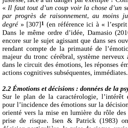
«
Il faut tout d’un coup voir la chose d’un s
par progrès de raisonnement, au moins ju
1
degré
» [307]
(en référence ici à « l’espri
Dans le même ordre d’idée, Damasio (2010
encore sur le sujet agissant que dans ses ou
rendant compte de la primauté de l’émotio
majeur du tronc cérébral, système nerveux
dans le circuit des émotions, les réponses ém
actions cognitives subséquentes, immédiates.
2.2 Émotions et décisions : données de la ps
Sur le plan de la caractérologie, l’intérêt
pour l’incidence des émotions sur la décisio
orienté vers la mise en lumière du rôle des 
prise de risque. Isen & Patrick (1983) o