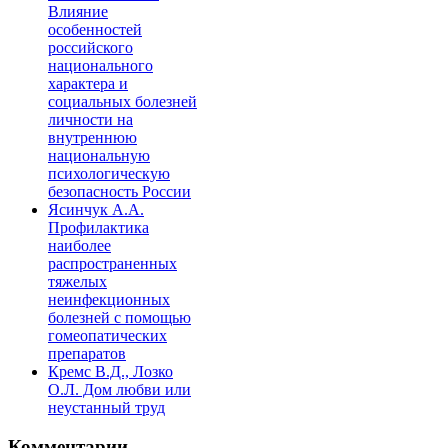
Влияние
особенностей
российского
национального
характера и
социальных болезней
личности на
внутреннюю
национальную
психологическую
безопасность России
Ясинчук А.А.
Профилактика
наиболее
распространенных
тяжелых
неинфекционных
болезней с помощью
гомеопатических
препаратов
Кремс В.Д., Лозко
О.Л. Дом любви или
неустанный труд
Комментарии