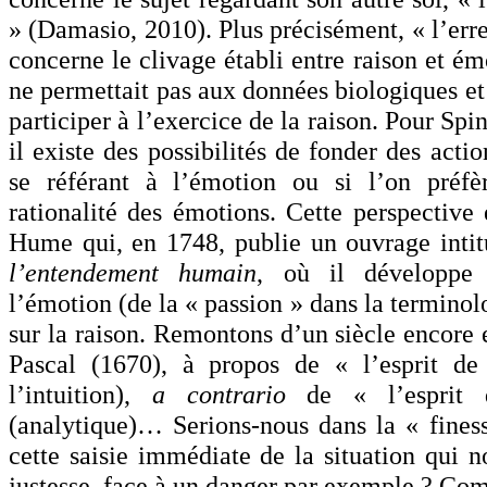
» (Damasio, 2010). Plus précisément, « l’err
concerne le clivage établi entre raison et ém
ne permettait pas aux données biologiques et
participer à l’exercice de la raison. Pour Spi
il existe des possibilités de fonder des actio
se référant à l’émotion ou si l’on préfèr
rationalité des émotions. Cette perspective 
Hume qui, en 1748, publie un ouvrage intit
l’entendement humain
, où il développe
l’émotion (de la « passion » dans la terminol
sur la raison. Remontons d’un siècle encore 
Pascal (1670), à propos de « l’esprit de 
l’intuition),
a contrario
de « l’esprit 
(analytique)… Serions-nous dans la « finess
cette saisie immédiate de la situation qui n
justesse, face à un danger par exemple ? Com