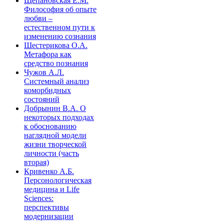
Щепановская Е.М.
Философия об опыте
любви –
естественном пути к
изменению сознания
Шестерикова О.А.
Метафора как
средство познания
Чужов А.Л.
Системный анализ
коморбидных
состояний
Добрынин В.А. О
некоторых подходах
к обоснованию
наглядной модели
жизни творческой
личности (часть
вторая)
Кривенко А.Б.
Персонологическая
медицина и Life
Sciences:
перспективы
модернизации