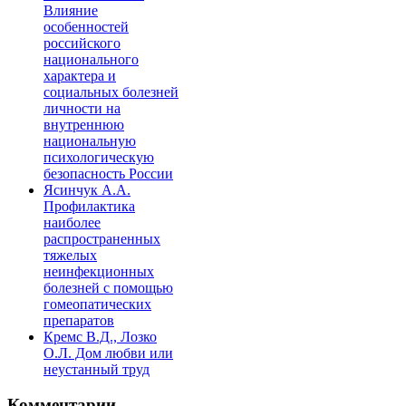
Влияние
особенностей
российского
национального
характера и
социальных болезней
личности на
внутреннюю
национальную
психологическую
безопасность России
Ясинчук А.А.
Профилактика
наиболее
распространенных
тяжелых
неинфекционных
болезней с помощью
гомеопатических
препаратов
Кремс В.Д., Лозко
О.Л. Дом любви или
неустанный труд
Комментарии