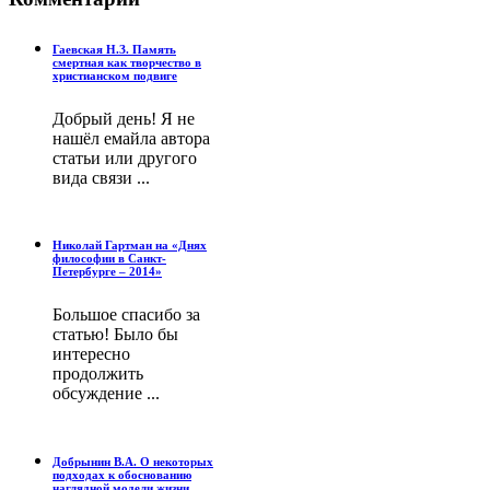
Гаевская Н.З. Память
смертная как творчество в
христианском подвиге
Добрый день! Я не
нашёл емайла автора
статьи или другого
вида связи ...
Николай Гартман на «Днях
философии в Санкт-
Петербурге – 2014»
Большое спасибо за
статью! Было бы
интересно
продолжить
обсуждение ...
Добрынин В.А. О некоторых
подходах к обоснованию
наглядной модели жизни