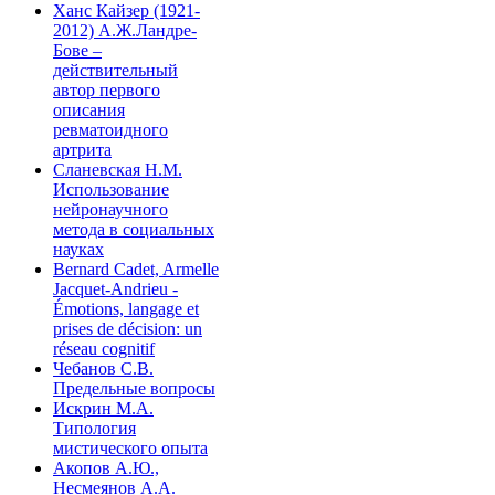
Ханс Кайзер (1921-
2012) А.Ж.Ландре-
Бове –
действительный
автор первого
описания
ревматоидного
артрита
Сланевская Н.М.
Использование
нейронаучного
метода в социальных
науках
Bernard Cadet, Armelle
Jacquet-Andrieu -
Émotions, langage et
prises de décision: un
réseau cognitif
Чебанов С.В.
Предельные вопросы
Искрин М.А.
Типология
мистического опыта
Акопов А.Ю.,
Несмеянов А.А.