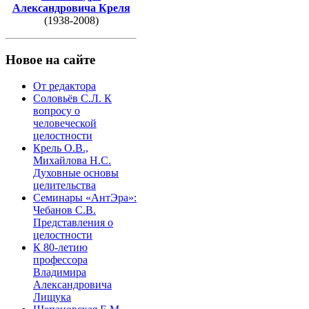
Александровича Креля
(1938-2008)
Новое на сайте
От редактора
Соловьёв С.Л. К
вопросу о
человеческой
целостности
Крель О.В.,
Михайлова Н.С.
Духовные основы
целительства
Семинары «АнтЭра»:
Чебанов С.В.
Представления о
целостности
К 80-летию
профессора
Владимира
Александровича
Лищука