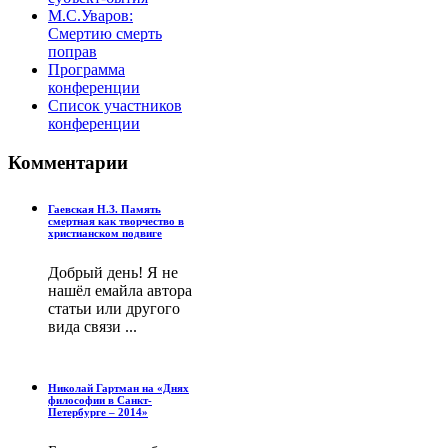
М.С.Уваров:
Смертию смерть
поправ
Программа
конференции
Список участников
конференции
Комментарии
Гаевская Н.З. Память
смертная как творчество в
христианском подвиге
Добрый день! Я не
нашёл емайла автора
статьи или другого
вида связи ...
Николай Гартман на «Днях
философии в Санкт-
Петербурге – 2014»