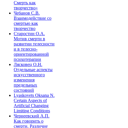
Смерть как
творчество»
Чебанов С.В.
Взаимодействие со
смертью как
творчество
Старостин О.А.
Мотив смерти в
развитии телесности
и в телесно-
ориентированной
психотерапии
Лясковец О.Н.
Отдельные аспекты
искусственного
изменения
предельных
состояний
Lyaskovets Oksana N.
Certain Aspects of
Artificial Changing
Limiting Conditions
Чернеевский А.П.
Как говорить о
смерти. Различие