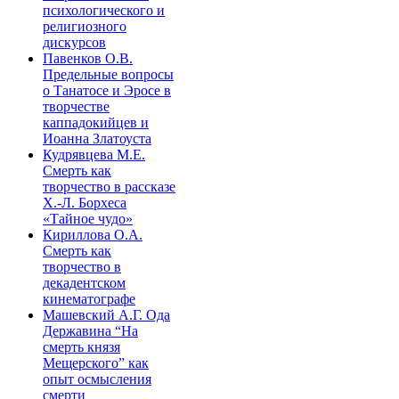
психологического и
религиозного
дискурсов
Павенков О.В.
Предельные вопросы
о Танатосе и Эросе в
творчестве
каппадокийцев и
Иоанна Златоуста
Кудрявцева М.Е.
Смерть как
творчество в рассказе
Х.-Л. Борхеса
«Тайное чудо»
Кириллова О.А.
Смерть как
творчество в
декадентском
кинематографе
Машевский А.Г. Ода
Державина “На
смерть князя
Мещерского” как
опыт осмысления
смерти