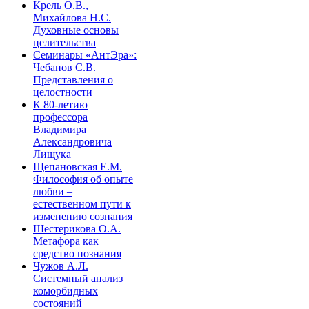
Крель О.В.,
Михайлова Н.С.
Духовные основы
целительства
Семинары «АнтЭра»:
Чебанов С.В.
Представления о
целостности
К 80-летию
профессора
Владимира
Александровича
Лищука
Щепановская Е.М.
Философия об опыте
любви –
естественном пути к
изменению сознания
Шестерикова О.А.
Метафора как
средство познания
Чужов А.Л.
Системный анализ
коморбидных
состояний