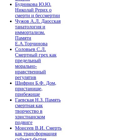
Будникова Ю.Ю.
Николай Рерих о
смерти и бессмертии
Чужов А.Л. Даосская
танатология и
иммортализм.
Памяти
Е.А.Торчинова
Соловьев С.Л.
Смертный грех как
предельный
морально-
нравственный
регулятив
Шифрин Б.Ф. Дом,
пристанище,
прибежище
Гаевская Н.З. Память
смертная как
творчество в
христианском
подвиге
Моисеев В.И. Смерть
как трансформация
субъект-бытия