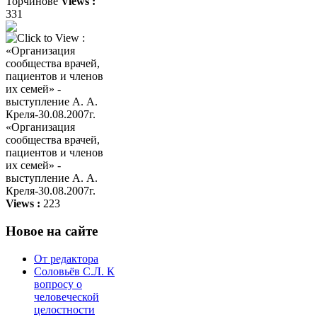
Торчинове
Views :
331
«Организация
сообщества врачей,
пациентов и членов
их семей» -
выступление А. А.
Креля-30.08.2007г.
Views :
223
Новое на сайте
От редактора
Соловьёв С.Л. К
вопросу о
человеческой
целостности