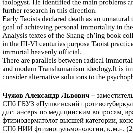
taologyst. He identified the main problems a
further research in this direction.
Early Taoists declared death as an unnatural 
goal of achieving personal immortality in the
Analysis textes of the Shang-ch’ing book col
in the III-VI centuries purpose Taoist practi
immortal heavenly official.
There are parallels between radical immortal
and modern Transhumanism ideology.It is im
consider alternative solutions to the psychop
Чужов Александр Львович
– заместитель
СПб ГБУЗ «Пушкинский противотуберку
диспансер» по медицинским вопросам, вр
фтизиодерматолог высшей категории, кон
СПб НИИ фтизиопульмонологии, к. м.н. (2