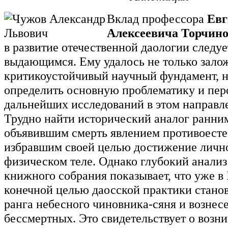
Вклад профессора
Евг
Алексеевича Торчино
в развитие отечественной даологии следуе
выдающимся. Ему удалось не только зало
критикоустойчивый научный фундамент, н
определить основную проблематику и пе
дальнейших исследований в этом направл
Трудно найти исторический аналог ранни
объявившим смерть явлением противоест
избравшим своей целью достижение лично
физическом теле. Однако глубокий анали
книжного собрания показывает, что уже в I
конечной целью даосской практики стано
ранга небесного чиновника-сяня и вознес
бессмертных. Это свидетельствует о возн