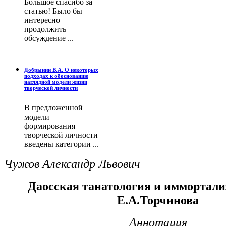
Большое спасибо за
статью! Было бы
интересно
продолжить
обсуждение ...
Добрынин В.А. О некоторых
подходах к обоснованию
наглядной модели жизни
творческой личности
В предложенной
модели
формирования
творческой личности
введены категории ...
Чужов Александр Львович
Даосская танатология и иммортал
Е.А.Торчинова
Аннотация