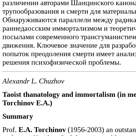
различении авторами Шанцинского канон
трупообразования и смерти для материаль
Обнаруживаются параллели между радик
раннедаосским иммортализмом и теорети
посылами современного трансгуманистич
движения. Ключевое значение для разраб
попыток преодоления смерти имеет анали
решения психофизической проблемы.
Alexandr L. Chuzhov
Taoist thanatology and immortalism (in 
Torchinov E.A.)
Summary
Prof.
E.A. Torchinov
(1956-2003) an outstan