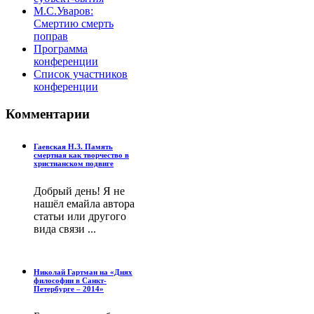
М.С.Уваров:
Смертию смерть
поправ
Программа
конференции
Список участников
конференции
Комментарии
Гаевская Н.З. Память
смертная как творчество в
христианском подвиге
Добрый день! Я не
нашёл емайла автора
статьи или другого
вида связи ...
Николай Гартман на «Днях
философии в Санкт-
Петербурге – 2014»