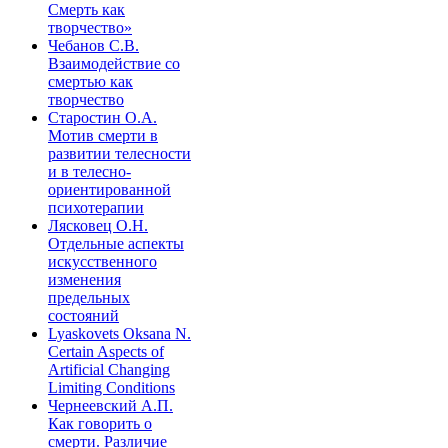
Смерть как
творчество»
Чебанов С.В.
Взаимодействие со
смертью как
творчество
Старостин О.А.
Мотив смерти в
развитии телесности
и в телесно-
ориентированной
психотерапии
Лясковец О.Н.
Отдельные аспекты
искусственного
изменения
предельных
состояний
Lyaskovets Oksana N.
Certain Aspects of
Artificial Changing
Limiting Conditions
Чернеевский А.П.
Как говорить о
смерти. Различие