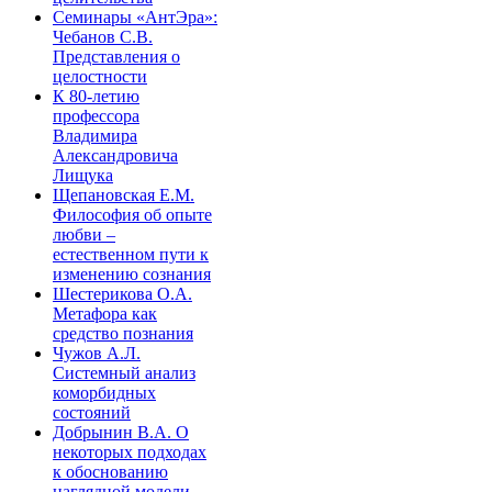
Семинары «АнтЭра»:
Чебанов С.В.
Представления о
целостности
К 80-летию
профессора
Владимира
Александровича
Лищука
Щепановская Е.М.
Философия об опыте
любви –
естественном пути к
изменению сознания
Шестерикова О.А.
Метафора как
средство познания
Чужов А.Л.
Системный анализ
коморбидных
состояний
Добрынин В.А. О
некоторых подходах
к обоснованию
наглядной модели