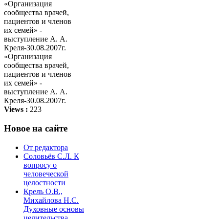
«Организация
сообщества врачей,
пациентов и членов
их семей» -
выступление А. А.
Креля-30.08.2007г.
Views :
223
Новое на сайте
От редактора
Соловьёв С.Л. К
вопросу о
человеческой
целостности
Крель О.В.,
Михайлова Н.С.
Духовные основы
целительства