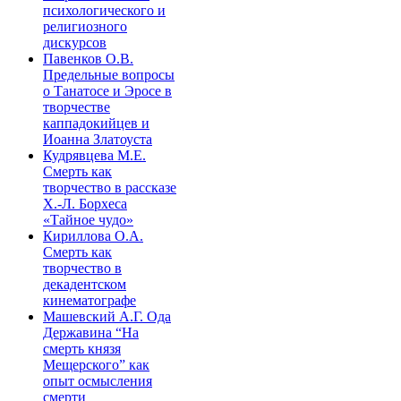
психологического и
религиозного
дискурсов
Павенков О.В.
Предельные вопросы
о Танатосе и Эросе в
творчестве
каппадокийцев и
Иоанна Златоуста
Кудрявцева М.Е.
Смерть как
творчество в рассказе
Х.-Л. Борхеса
«Тайное чудо»
Кириллова О.А.
Смерть как
творчество в
декадентском
кинематографе
Машевский А.Г. Ода
Державина “На
смерть князя
Мещерского” как
опыт осмысления
смерти