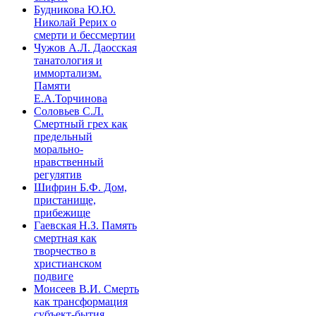
Будникова Ю.Ю.
Николай Рерих о
смерти и бессмертии
Чужов А.Л. Даосская
танатология и
иммортализм.
Памяти
Е.А.Торчинова
Соловьев С.Л.
Смертный грех как
предельный
морально-
нравственный
регулятив
Шифрин Б.Ф. Дом,
пристанище,
прибежище
Гаевская Н.З. Память
смертная как
творчество в
христианском
подвиге
Моисеев В.И. Смерть
как трансформация
субъект-бытия