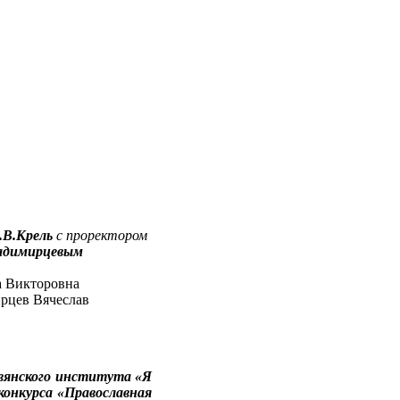
.В.Крель
с проректором
адимирцевым
вянского института «Я
конкурса «Православная