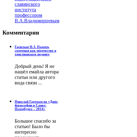
славянского
института
профессором
В.А.Владимирцевым
Комментарии
Гаевская Н.З. Память
смертная как творчество в
христианском подвиге
Добрый день! Я не
нашёл емайла автора
статьи или другого
вида связи ...
Николай Гартман на «Днях
философии в Санкт-
Петербурге – 2014»
Большое спасибо за
статью! Было бы
интересно