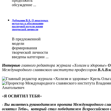
продолжить
обсуждение ...
Добрынин В.А. О некоторых
подходах к обоснованию
наглядной модели жизни
творческой личности
В предложенной
модели
формирования
творческой личности
введены категории ...
Интервью
главного редактора журнала «Холизм и здоровье»
О
Международного славянского института профессором
В.А.Вл
«
Я ОСВЯТИЛ ТЕБЯ
»
-
Вы являетесь руководителем проекта Международного сла
освятил Тебя», который стал победителем Всероссийского 