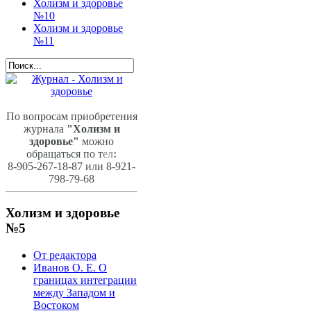
Холизм и здоровье
№10
Холизм и здоровье
№11
По вопросам приобретения
журнала
"Холизм и
здоровье"
можно
обращаться по т
ел
:
8-905-267-18-87 или 8-921-
798-79-68
Холизм и здоровье
№5
От редактора
Иванов О. Е. О
границах интеграции
между Западом и
Востоком