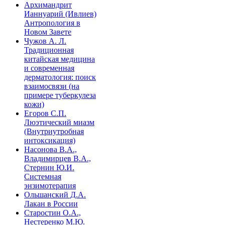
Архимандрит
Ианнуарий (Ивлиев)
Антропология в
Новом Завете
Чужов А. Л.
Традиционная
китайская медицина
и современная
дерматология: поиск
взаимосвязи (на
примере туберкулеза
кожи)
Егоров С.П.
Люэтический миазм
(Внутриутробная
интоксикация)
Насонова В.А.,
Владимирцев В.А.,
Стернин Ю.И.
Системная
энзимотерапия
Ольшанский Д.А.
Лакан в России
Старостин О.А.,
Нестеренко М.Ю.