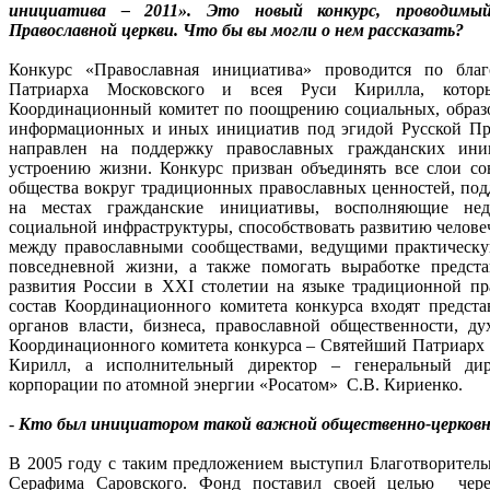
инициатива – 2011». Это новый конкурс, проводимый
Православной церкви. Что бы вы могли о нем рассказать?
Конкурс «Православная инициатива» проводится по бла
Патриарха Московского и всея Руси Кирилла, которы
Координационный комитет по поощрению социальных, образо
информационных и иных инициатив под эгидой Русской Пр
направлен на поддержку православных гражданских ини
устроению жизни. Конкурс призван объединять все слои со
общества вокруг традиционных православных ценностей, по
на местах гражданские инициативы, восполняющие нед
социальной инфраструктуры, способствовать развитию челове
между православными сообществами, ведущими практическу
повседневной жизни, а также помогать выработке предста
развития России в XXI столетии на языке традиционной пр
состав Координационного комитета конкурса входят предста
органов власти, бизнеса, православной общественности, ду
Координационного комитета конкурса – Святейший Патриарх 
Кирилл, а исполнительный директор – генеральный дир
корпорации по атомной энергии «Росатом» С.В. Кириенко.
-
Кто был инициатором такой важной общественно-церков
В 2005 году с таким предложением выступил Благотворител
Серафима Саровского. Фонд поставил своей целью чере