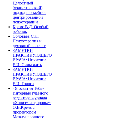
Целостный
(холистический)
подход в семейно-
центрированной
психотерапии
Кремс В.Д. Особый
ребенок
Соловьев С.Л.
Психотерапия и
духовный контакт
ЗАМЕТКИ
ПРАКТИКУЮЩЕГО
ВРАЧА: Никитина
Е.И. Силы жить
ЗАМЕТКИ
ПРАКТИКУЮЩЕГО
ВРАЧА: Никитина
Е.И. Голоса
«Я освятил Тебя» -
Интервью главного
редактора журнала
«Холизм и здоровье»
О.В.Крель с
проректором
Международного