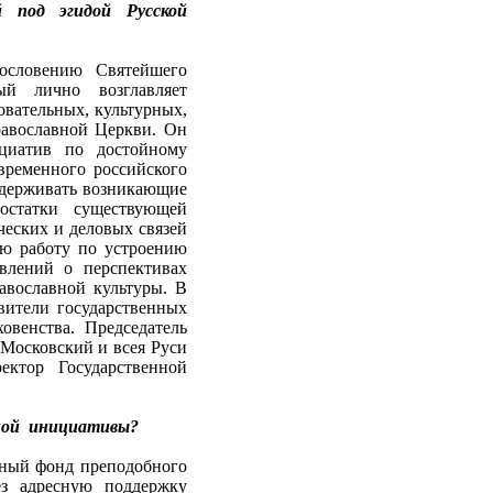
 под эгидой Русской
гословению Святейшего
й лично возглавляет
вательных, культурных,
авославной Церкви. Он
циатив по достойному
временного российского
ддерживать возникающие
остатки существующей
ческих и деловых связей
ю работу по устроению
влений о перспективах
авославной культуры. В
вители государственных
ховенства. Председатель
Московский и всея Руси
ектор Государственной
ной инициативы?
ьный фонд преподобного
з адресную поддержку