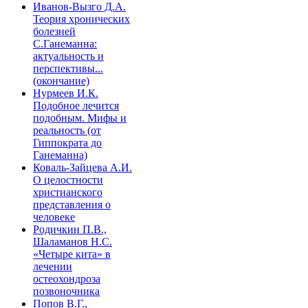
Иванов-Вызго Д.А.
Теория хронических
болезней
С.Ганеманна:
актуальность и
перспективы...
(окончание)
Нурмеев И.К.
Подобное лечится
подобным. Мифы и
реальность (от
Гиппократа до
Ганеманна)
Коваль-Зайцева А.И.
О целостности
христианского
представления о
человеке
Родичкин П.В.,
Шаламанов Н.С.
«Четыре кита» в
лечении
остеохондроза
позвоночника
Попов В.Г.,