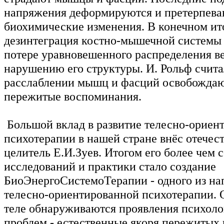
напряжения деформируются и претерпев
биохимические изменения. В конечном ит
дезинтеграция костно-мышечной системы 
потере уравновешенного распределения ве
нарушению его структуры. И. Рольф счита
расслаблении мышц и фасций освобождаю
пережитые воспоминания.
Большой вклад в развитие телесно-ориен
психотерапии в нашей стране внёс отечес
целитель Е.И.Зуев. Итогом его более чем 
исследований и практики стало создание
БиоЭнергоСистемоТерапии - одного из на
телесно-ориентированной психотерапии. О
теле обнаруживаются проявления психол
проблем - естественные якоря пережитых