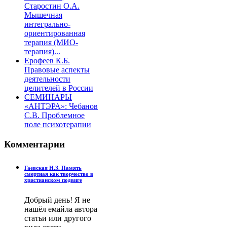
Старостин О.А.
Мышечная
интегрально-
ориентированная
терапия (МИО-
терапия)...
Ерофеев К.Б.
Правовые аспекты
деятельности
целителей в России
СЕМИНАРЫ
«АНТЭРА»: Чебанов
С.В. Проблемное
поле психотерапии
Комментарии
Гаевская Н.З. Память
смертная как творчество в
христианском подвиге
Добрый день! Я не
нашёл емайла автора
статьи или другого