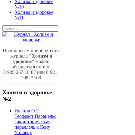
Холизм и здоровье
№10
Холизм и здоровье
№11
По вопросам приобретения
журнала
"Холизм и
здоровье"
можно
обращаться по т
ел
:
8-905-267-18-87 или 8-921-
798-79-68
Холизм и здоровье
№2
Иванов О.Е.
Теофраст Парацельс
как историческая
параллель к Кену
Уилберу