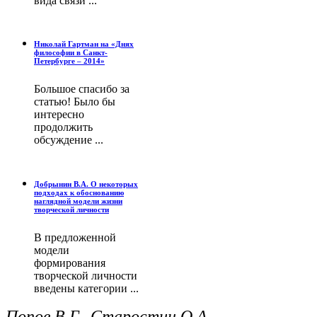
вида связи ...
Николай Гартман на «Днях
философии в Санкт-
Петербурге – 2014»
Большое спасибо за
статью! Было бы
интересно
продолжить
обсуждение ...
Добрынин В.А. О некоторых
подходах к обоснованию
наглядной модели жизни
творческой личности
В предложенной
модели
формирования
творческой личности
введены категории ...
Попов В.Г., Старостин О.А.