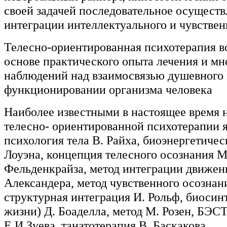
своей задачей последовательное осущест
интеграции интеллектуального и чувствен
Телесно-ориентированная психотерапия в
основе практического опыта лечения и мн
наблюдений над взаимосвязью душевного 
функционировании организма человека
Наиболее известными в настоящее время 
телесно- ориентированной психотерапии я
психология тела В. Райха, биоэнергетичес
Лоуэна, концепция телесного осознания М
Фельденкрайза, метод интеграции движен
Александера, метод чувственного осознан
структурная интеграция И. Рольф, биосин
жизни) Д. Боаделла, метод М. Розен, БЭС
Е.И.Зуева, танатотерапия В. Баскакова.