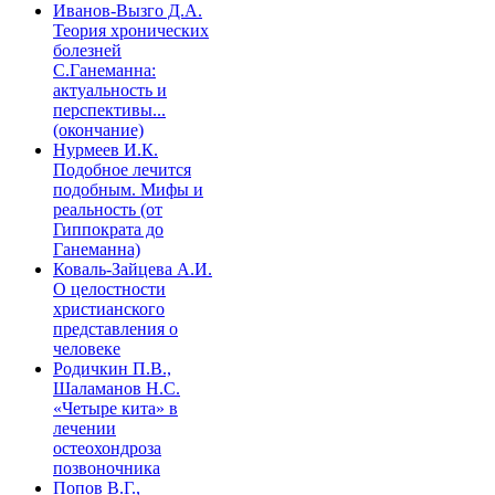
Иванов-Вызго Д.А.
Теория хронических
болезней
С.Ганеманна:
актуальность и
перспективы...
(окончание)
Нурмеев И.К.
Подобное лечится
подобным. Мифы и
реальность (от
Гиппократа до
Ганеманна)
Коваль-Зайцева А.И.
О целостности
христианского
представления о
человеке
Родичкин П.В.,
Шаламанов Н.С.
«Четыре кита» в
лечении
остеохондроза
позвоночника
Попов В.Г.,