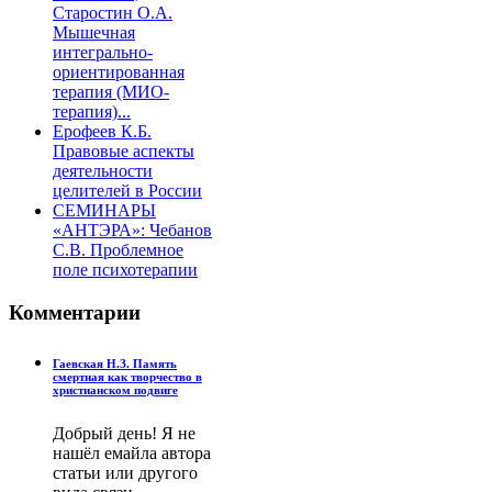
Старостин О.А.
Мышечная
интегрально-
ориентированная
терапия (МИО-
терапия)...
Ерофеев К.Б.
Правовые аспекты
деятельности
целителей в России
СЕМИНАРЫ
«АНТЭРА»: Чебанов
С.В. Проблемное
поле психотерапии
Комментарии
Гаевская Н.З. Память
смертная как творчество в
христианском подвиге
Добрый день! Я не
нашёл емайла автора
статьи или другого