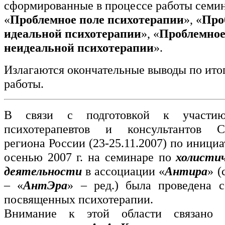
сформированные в процессе работы семин
«
Проблемное поле психотерапии
», «
Про
идеальной психотерапии
», «
Проблемное
неидеальной психотерапии
».
Излагаются окончательные выводы по ито
работы.
В связи с подготовкой к участи
психотерапевтов и консультантов Се
региона России (23-25.11.2007) по иници
осенью 2007 г. на семинаре по
холистич
деятельности
в ассоциации «
Антира
» (
– «
АнтЭра
» – ред.) была проведена с
посвященных психотерапии.
Внимание к этой области связано