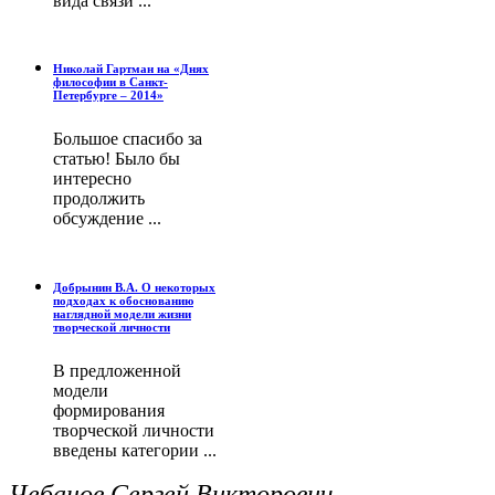
вида связи ...
Николай Гартман на «Днях
философии в Санкт-
Петербурге – 2014»
Большое спасибо за
статью! Было бы
интересно
продолжить
обсуждение ...
Добрынин В.А. О некоторых
подходах к обоснованию
наглядной модели жизни
творческой личности
В предложенной
модели
формирования
творческой личности
введены категории ...
Чебанов Сергей Викторович