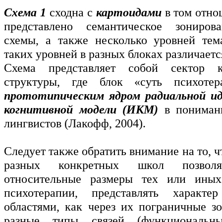
Схема 1
сходна с
картоидами
в том отно
представлено семантическое зониров
схемы, а также несколько уровней тем
таких уровней в разных блоках различаетс
Схема представляет собой сектор к
структуры, где блок «суть психотер
прототипическим ядром радиальной ид
когнитивной модели (ИКМ)
в пониман
лингвистов (Лакофф, 2004).
Следует также обратить внимание на то, ч
разных конкретных школ позволяе
относительные размеры тех или иных
психотерапии, представлять характ
областями, как через их пограничные зо
разные типы связей (функциональны