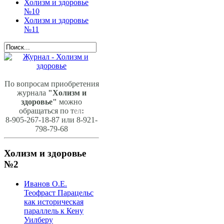
Холизм и здоровье
№10
Холизм и здоровье
№11
По вопросам приобретения
журнала
"Холизм и
здоровье"
можно
обращаться по т
ел
:
8-905-267-18-87 или 8-921-
798-79-68
Холизм и здоровье
№2
Иванов О.Е.
Теофраст Парацельс
как историческая
параллель к Кену
Уилберу