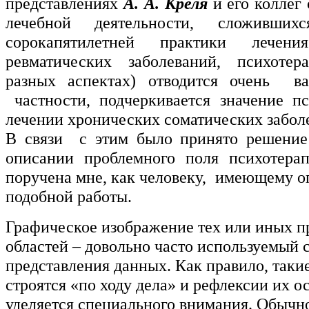
представлениях
А. А. Креля
и его коллег 
лечебной деятельности, сложивши
сорокапятилетней практики лечени
ревматических заболеваний, психоте
разных аспектах) отводится очень в
частности, подчеркивается значение п
лечении хронических соматических забол
В связи с этим было принято решение
описании проблемного поля психотер
поручена мне, как человеку, имеющему о
подобной работы.
Графическое изображение тех или иных 
областей – довольно часто используемый 
представления данных. Как правило, таки
строятся «по ходу дела» и рефлексии их о
уделяется специального внимания. Обычн