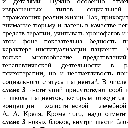
и деталями. Нужно особенно отмет
извращенных типов социальной д
отражающих реалии жизни. Так, приходит
внимание тюрьму и лагерь в качестве ре
средств терапии, учитывать хронофагов и
этом фоне показательна бедность п
характере институализации пациента. 
только многообразие представлен
терапевтической деятельности в 
психотерапии, но и неотчетливость по
2
социального статуса пациента
. В числ
схеме 3
институций присутствуют сообщ
и школа пациентов, которым отводится
концепции холистической лечебной
А. А. Креля. Кроме того, надо отмети
схеме 3
новых блоков, внутри шести бло