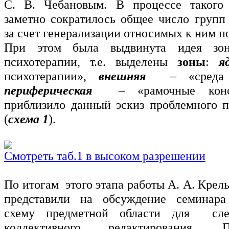
С. В. Чебановым. В процессе такого 
заметно сократилось общее число групп
за счет генерализации относимых к ним п
При этом была выдвинута идея зон
психотерапии, т.е. выделены
зоны
:
я
психотерапии»,
внешняя
– «среда де
периферическая
– «рамочные конст
приблизило данный эскиз проблемного п
(
схема 1
).
Смотреть таб.1 в высоком разрешении
По итогам этого этапа работы А. А. Крель
представили на обсуждение семинара
схему предметной области для сле
коллективного редактирования. 