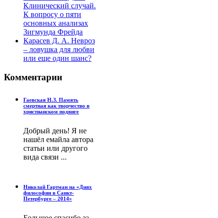
Клинический случай.
К вопросу о пяти
основных анализах
Зигмунда Фрейда
Карасев Д. А. Невроз
– ловушка для любви
или еще один шанс?
Комментарии
Гаевская Н.З. Память
смертная как творчество в
христианском подвиге
Добрый день! Я не
нашёл емайла автора
статьи или другого
вида связи ...
Николай Гартман на «Днях
философии в Санкт-
Петербурге – 2014»
Большое спасибо за