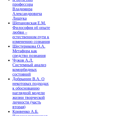
профессора
Владимира
Александровича
Лищука
Щепановская Е.М.
Философия об опыте
любви –
естественном пути к
изменению сознания
Шестерикова О.А.
Метафора как
средство познания
Чужов А.Л.
Системный анализ
коморбидных
состояний
Добрынин В.А. О
некоторых подходах
к обоснованию
наглядной модели
жизни творческой
личности (часть
вторая)
Кривенко А.Б.