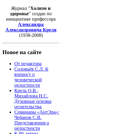
Журнал "
Холизм и
здоровье
" создан по
инициативе профессора
Александра
Александровича Креля
(1938-2008)
Новое на сайте
От редактора
Соловьёв С.Л. К
вопросу о
человеческой
целостности
Крель О.В.,
Михайлова Н.С.
Духовные основы
целительства
Семинары «АнтЭра»:
Чебанов С.В.
Представления о
целостности
К 80-летию