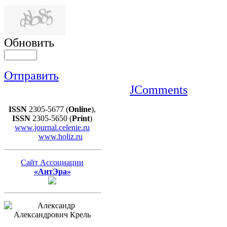
Обновить
Отправить
JComments
ISSN
2305-5677 (
Online
),
ISSN
2305-5650 (
Print
)
www.journal.celenie.ru
www.holiz.ru
Сайт Ассоциации
«АнтЭра»