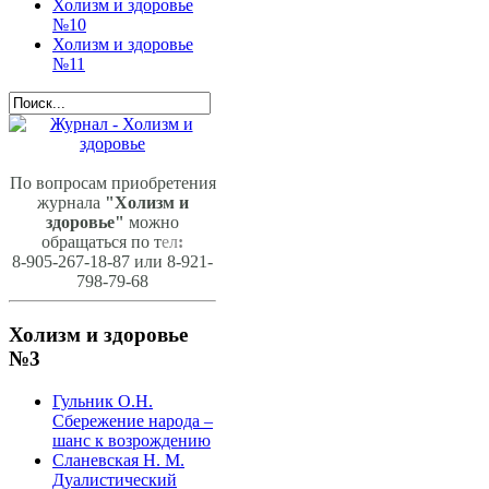
Холизм и здоровье
№10
Холизм и здоровье
№11
По вопросам приобретения
журнала
"Холизм и
здоровье"
можно
обращаться по т
ел
:
8-905-267-18-87 или 8-921-
798-79-68
Холизм и здоровье
№3
Гульник О.Н.
Сбережение народа –
шанс к возрождению
Сланевская Н. М.
Дуалистический