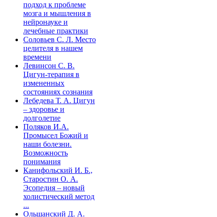
подход к проблеме
мозга и мышления в
нейронауке и
лечебные практики
Соловьев С. Л. Место
целителя в нашем
времени
Левинсон С. В.
Цигун-терапия в
измененных
состояниях сознания
Лебедева Т. А. Цигун
– здоровье и
долголетие
Поляков И.А.
Промысел Божий и
наши болезни.
Возможность
понимания
Канифольский И. Б.,
Старостин О. А.
Эсопедия – новый
холистический метод
...
Ольшанский Д. А.